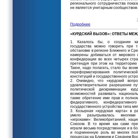
регионального сотрудничества пока
не является унитарным сообществом.
Подробнее
«КУРДСКИЙ ВЫЗОВ»: ОТВЕТЫ МЕ
1. Казалось бы, о создании как
государства можно говорить при 
обстановке в регионе Ближнего и Сре
намерены добиваться от мирового 
конфедерации во всех четырех стра
претендуя при этом на территорию 
Такое, надо полагать, стало бы воз
переформатирования политическо
конституций и государственного устр
2. Очевидно, что «курдский вопр
удовлетворительное разрешение пу
политической дискриминации ку
возможностей развивать националь
также обретение ими прав и полно
федеративного, конфедеративног
государственного устройства типа мя
3. Козырная «курдская карта» в р
умело разыгрывалась многими
«игроками»: Великобританией, наци
Союзом. В то время как сами пред
играли весьма посредственную и в б
и подчиненную роль во многих пол
процессах на Ближнем и Среднем Вос