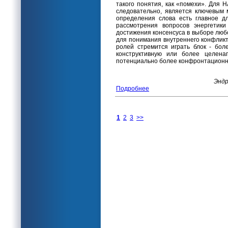
такого понятия, как «помехи». Для 
следовательно, является ключевым
определения слова есть главное д
рассмотрения вопросов энергетик
достижения консенсуса в выборе любо
для понимания внутреннего конфликт
ролей стремится играть блок - бо
конструктивную или более целена
потенциально более конфронтационн
Эндр
Подробнее
1
2
3
>>