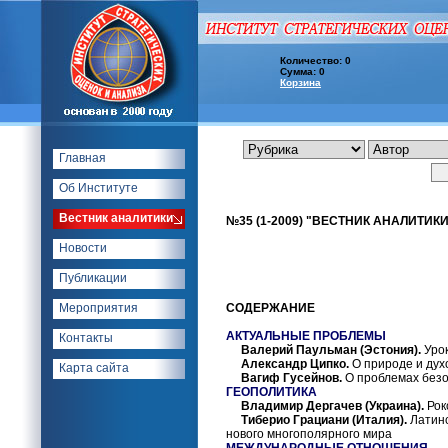
Количество: 0
Сумма: 0
Корзина
Главная
Об Институте
Вестник аналитики
№35 (1-2009) "ВЕСТНИК АНАЛИТИКИ
Новости
Публикации
Мероприятия
СОДЕРЖАНИЕ
АКТУАЛЬНЫЕ ПРОБЛЕМЫ
Контакты
Валерий Паульман (Эстония).
Урок
Александр Ципко.
О природе и дух
Карта сайта
Вагиф Гусейнов.
О проблемах безо
ГЕОПОЛИТИКА
Владимир Дергачев (Украина).
Рок
Тиберио Грациани (Италия).
Латинс
нового многополярного мира