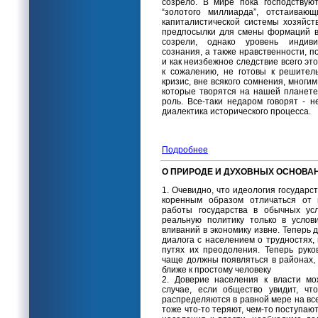
созрело. В мире пока господствуют
“золотого миллиарда”, отстаиваю
капиталистической системы хозяйст
предпосылки для смены формаций в
созрели, однако уровень индиви
сознания, а также нравственности, п
и как неизбежное следствие всего эт
к сожалению, не готовы к решител
кризис, вне всякого сомнения, многим
которые творятся на нашей планете
роль. Все-таки недаром говорят - н
диалектика исторического процесса.
Подробнее
О ПРИРОДЕ И ДУХОВНЫХ ОСНОВА
1. Очевидно, что идеология государс
коренным образом отличаться от 
работы государства в обычных ус
реальную политику только в услов
вливаний в экономику извне. Теперь 
диалога с населением о трудностях,
путях их преодоления. Теперь рук
чаще должны появляться в районах,
ближе к простому человеку
2. Доверие населения к власти мо
случае, если общество увидит, чт
распределяются в равной мере на все
тоже что-то теряют, чем-то поступаю