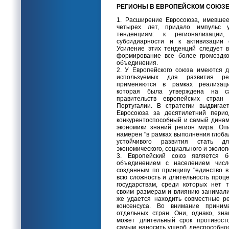
РЕГИОНЫ В ЕВРОПЕЙСКОМ СОЮЗЕ
1. Расширение Евросоюза, имевшее
четырех лет, придало импульс 
тенденциям: к регионализации
субсидиарности и к активизации 
Усиление этих тенденций следует 
формирование все более громоздко
объединения.
2. У Европейского союза имеются 
используемых для развития ре
применяются в рамках реализаци
которая была утверждена на с
правительств европейских стра
Португалии. В стратегии выдвига
Евросоюза за десятилетний период
конкурентоспособный и самый дина
экономики знаний регион мира. Оп
намерен "в рамках выполнения глоб
устойчивого развития стать 
экономического, социального и эколог
3. Европейский союз является б
объединением с населением числ
созданным по принципу "единство в
всю сложность и длительность проц
государствам, среди которых нет 
своим размерам и влиянию занимал
же удается находить совместные р
консенсуса. Во внимание приним
отдельных стран. Они, однако, зна
может длительный срок противост
самым наносить ущерб дееспособно