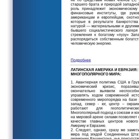
не по средствам новых членов ЕС 
старшего брата и природой западной
роль принадлежит экономическому
финансовые институты, где руко
американцам и европейцам, охотно
которые в результате банкротства
натурой — материальными и другими
бывшего социалистического лагеря
стремления к богатому «пузу» Зап
распорядиться собственным богатс
человеческую энергию.
Подробнее
ЛАТИНСКАЯ АМЕРИКА И ЕВРАЗИЯ:
МНОГОПОЛЯРНОГО МИРА:
1. Авантюрная политика США в Гру
экономический кризис, порази
окончательно выявили неспособ
управлять ходом современной ист
современного миропорядка на базе 
запад, север - юг, центр – окраи
работают для геополитическ
Многополярный подход к союзам и к
на мировой арене силами позволяет 
качестве главных центров нового
Америку и Евразию.
2. Следует, однако, сразу же замет
мира под эгидой Соединенных Штат
гегемонии Вашингтона, чье присутстви