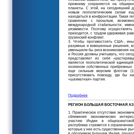
прежнему сохраняется на обширн
планеты. С этой, на сегодняшний д
новым геополитическим силам ещ
находиться в конфронтации. Такая ге
сравнению с прошлым, возможн
международной стабильности, имен
уязвимости. Поэтому осуществлять
приходится, с трудом удерживая равн
грузинский конфликт.
3. Чтобы противостоять США-, ины
разумные и взвешенные решения, к
уменьшили бы риск возникновения на
и Россия должны учитывать, что сегод
представляет из себя «растеряв
является геополитической единицей
хозяином собственных прибрежных 
еще сильным морским флотом (16
присутствовать повсюду, где бы н
«шахматная» партия.
Подробнее
РЕГИОН БОЛЬШАЯ ВОСТОЧНАЯ АЗ
1. Практическое отсутствие экономи
сближения экономических интерес
участию Индии в общеазиатской
республика стремится к ограничению 
которые у нее есть существенные рыч
в обозримом будущем Индия, продол