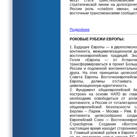
могут стать транстихоокеанск
стратегической линии на долгосрочн
России роль «слабого звена», з
восточным трансокеанскими сообщес
Подробнее
РОКОВЫЕ РУБЕЖИ ЕВРОПЫ:
1. Будущее Европы — в двухполюсно
континента, межцивилизационном д
восточноевропейских традиций. З
Голля «Европа — от Атланти
трансформироваться в проект Боль
России и подлинной континентальн
друга. На этих принципах целесоо
Совета Европы. Восточноевропейск
Европы, должны отстаивать
цивилизационную идентичность.
2. Фундамент общеевропейской б
построен на основе НАТО во гла
необходимо освободиться от роли
континенте, а России от тоталитарн
общеевропейской безопасности с
Берлин – Париж – Москва – Рим. В
континента целесообразно созда
Европейский Союз — Восточноевроп
Страсбургом. Создание «Восто
настоящее время находит стороннико
3. Главный роковой рубеж в Европе