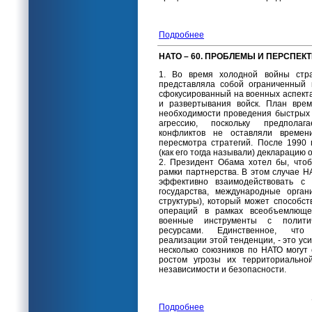
Подробнее
НАТО – 60. ПРОБЛЕМЫ И ПЕРСПЕК
1. Во время холодной войны стра
представляла собой ограниченный 
сфокусированный на военных аспект
и развертывания войск. План вре
необходимости проведения быстрых 
агрессию, поскольку предпола
конфликтов не оставляли времен
пересмотра стратегий. После 1990 
(как его тогда называли) декларацию 
2. Президент Обама хотел бы, что
рамки партнерства. В этом случае 
эффективно взаимодействовать с
государства, международные орган
структуры), который может способст
операций в рамках всеобъемлюще
военные инструменты с полити
ресурсами. Единственное, что
реализации этой тенденции, - это ус
несколько союзников по НАТО могут
ростом угрозы их территориальной
независимости и безопасности.
Подробнее