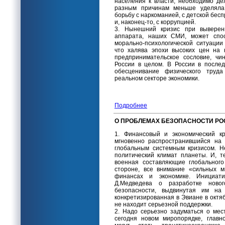
населения к власти, необходимо де
разным причинам меньше уделяла 
борьбу с наркоманией, с детской бес
и, наконец-то, с коррупцией.
3. Нынешний кризис при выверенн
аппарата, наших СМИ, может спос
морально-психологической ситуации
что халява эпохи высоких цен на 
предпринимательское сословие, чи
России в целом. В России в после
обесценивание физического труда
реальном секторе экономики.
Подробнее
О ПРОБЛЕМАХ БЕЗОПАСНОСТИ РО
1. Финансовый и экономический к
мгновенно распространившийся на 
глобальным системным кризисом. Н
политический климат планеты. И, т
военная составляющие глобального
стороне, все внимание «сильных м
финансах и экономике. Инициати
Д.Медведева о разработке новог
безопасности, выдвинутая им 
конкретизированная в Эвиане в октябр
не находит серьезной поддержки.
2. Надо серьезно задуматься о ме
сегодня новом миропорядке, главн