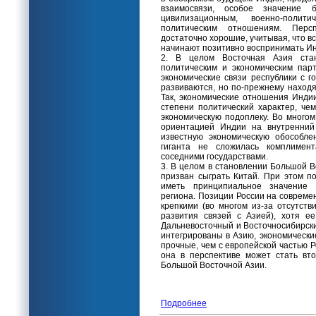
взаимосвязи, особое значение б
цивилизационным, военно-полит
политическим отношениям. Персп
достаточно хорошие, учитывая, что в
начинают позитивно воспринимать И
2. В целом Восточная Азия ста
политическим и экономическим пар
экономические связи республики с г
развиваются, но по-прежнему находя
Так, экономические отношения Инди
степени политический характер, че
экономическую подоплеку. Во много
ориентацией Индии на внутренний
известную экономическую обособле
гиганта не сложилась комплимент
соседними государствами.
3. В целом в становлении Большой 
призван сыграть Китай. При этом 
иметь принципиальное значение 
региона. Позиции России на совреме
крепкими (во многом из-за отсутст
развития связей с Азией), хотя е
Дальневосточный и Восточносибирск
интегрированы в Азию, экономические
прочные, чем с европейской частью Р
она в перспективе может стать вт
Большой Восточной Азии.
Подробнее