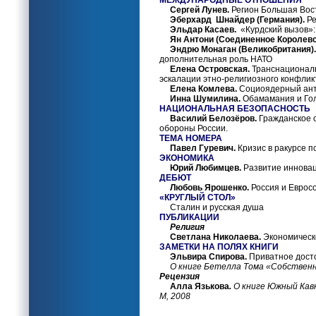
МЕЖДУНАРОДНЫЕ ОТНОШЕНИЯ
Сергей Лунев.
Регион Большая Вос
Эберхард Шнайдер (Германия).
Ре
Эльдар Касаев.
«Курдский вызов»:
Ян Антони (Соединенное Королевс
Эндрю Монаган (Великобритания).
дополнительная роль НАТО
Елена Островская.
Транснациональ
эскалации этно-религиозного конфлик
Елена Комлева.
Социоядерный ант
Инна Шумилина.
Обамамания и Гол
НАЦИОНАЛЬНАЯ БЕЗОПАСНОСТЬ
Василий Белозёров.
Гражданское 
обороны России.
ТЕМА НОМЕРА
Павел Гуревич.
Кризис в ракурсе п
ЭКОНОМИКА
Юрий Любимцев.
Развитие иннова
ДЕБЮТ
Любовь Ярошенко.
Россия и Еврос
«КРУГЛЫЙ СТОЛ»
Сталин и русская душа
ПУБЛИКАЦИИ
Религия
Светлана Николаева.
Экономическо
ЗАМЕТКИ НА ПОЛЯХ КНИГИ
Эльвира Спирова.
Приватное досто
О книге Бетелла Тома «Собствен
Рецензия
Алла Язькова
.
О книге Южный Кавк
М, 2008