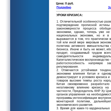
Цена: 0 руб.
Подробно
З
УРОКИ КРИЗИСА:
1. Отличительной особенностью раз
подтверждение прописной истины
закономерности процесса обобщес
экономики, однако, теперь уже не
национальных экономик, но и в 
выражается в том, что практически в
той или иной мере мировым экономи
политика активного вмешательства 
бизнеса. Иначе и быть не может, иб
продукт, создаваемый трудом всег
самодеятельности индивидуал
Капиталистическое воспроизводство –
работоспособность напрямую зав
регулирования.
2. Отмечается устойчивая тенде
экономике влияния Китая и однов
демонстрирует в условиях кризиса и 
товаров высокие темпы роста народ
Китая своевременно разработало
негативному влиянию кризиса на 
частности, Председатель КНР Ху Цз
органов управления на необходимос
программы интенсификации внутренн
монетарной политики, дальнейше
экономического развития.
3. Время для каких-то кардинальных 