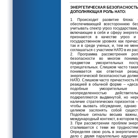
ЭНЕРГЕТИЧЕСКАЯ БЕЗОПАСНОСТЬ
ДОПОЛНЯЮЩАЯ РОЛЬ НАТО:
1. Происходит развитие блока: 
обеспечивающей всестороннюю без
учитывать спектр угроз государствам,
включающие в себя и сферу энергет
признаются в качестве угроз 
государственном уровнях как прича
так и в среде ученых, и, тем не ме
соглашаться с участием НАТО в их ра
2. Программа рассмотрения ро
безопасности во многом поним
предметом умозрительных пос
отрицательных. Слишком часто така
понимается как ответная реакц
энергетической безопасностью долж
НАТО. Слишком часто причастность 
реакцией в обычной форме – «деса
подобные умозрительные п
неопределенностью действите
подкрепляются выдвинутой, но нер
наличие стратегических горизонтов –
чтобы вызвать обсуждение, однако
целиком заслонять собой сущест
Подобные сигналы весьма важны,
международный контекст, в котором п
3. При рассмотрении проблем энерг
сталкивается с теми же трудностям
Определяя свою роль в энергетичес
дело с двумя параллельно идущими