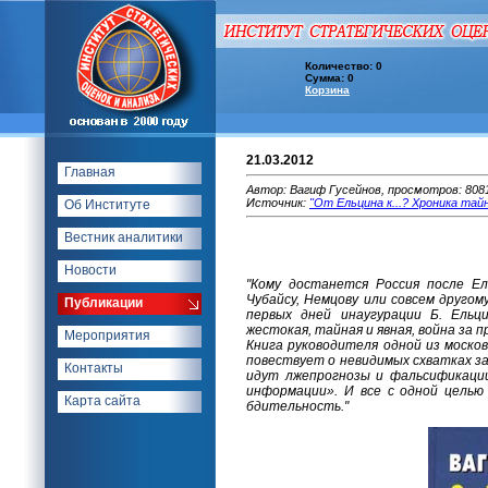
Количество: 0
Сумма: 0
Корзина
21.03.2012
Главная
Автор: Вагиф Гусейнов, просмотров: 808
Источник:
"От Ельцина к...? Хроника тайн
Об Институте
Вестник аналитики
Новости
"Кому достанется Россия после Ел
Чубайсу, Немцову или совсем другом
Публикации
первых дней инаугурации Б. Ельц
жестокая, тайная и явная, война за 
Мероприятия
Книга руководителя одной из москов
повествует о невидимых схватках за 
Контакты
идут лжепрогнозы и фальсификации
информации». И все с одной целью
Карта сайта
бдительность."