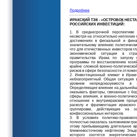
Подробнее
ИРАКСКИЙ ТЭК - «ОСТРОВОК НЕС
РОССИЙСКИХ ИНВЕСТИЦИЙ:
1. В среднесрочной перспективе 
несмотря на относительно неплохие 
достижениях в фискальной и фина
значительному влиянию политически
что для отечественных инвесторов 
экономической ситуации в ст
правительства Ирака по запуску 
программы по восстановлению хозяй
крайне сложной военно-политическо
рисков в сфере безопасности отложе
2. Инвестиционный климат в Ираке
неблагоприятный. Общая ситуация 
уровнем непредсказуемости в кр
Определяющее влияние на дальнейше
оказывать факторы, связанные с бо
сферы влияния, и военно-политичес
отношение к внутрииракским проце
расколу и фрагментации иракског
группировки, действующие на о
конфессиональных интересов.
3. В условиях политико-правовог
полностью оказалась заложником гр
этому пребывающему длительное вр
ближневосточному нефтяному Эльд
которого охотятся энергетическ