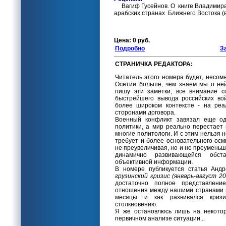
Вагиф Гусейнов. О книге Владимира
арабских странах Ближнего Востока (в
Цена: 0 руб.
Подробно
З
СТРАНИЧКА РЕДАКТОРА:
Читатель этого номера будет, несом
Осетии больше, чем знаем мы о ней
пишу эти заметки, все внимание с
быстрейшего вывода российских вой
более широком контексте - на реа
сторонами договора.
Военный конфликт завязал еще од
политики, а мир реально перестает
многие политологи. И с этим нельзя н
требует и более основательного ос
не преувеличивая, но и не преуменьш
динамично развивающейся обста
объективной информации.
В номере публикуется статья Анд
грузинский кризис (январь-август 20
достаточно полное представлени
отношения между нашими странами 
месяцы и как развивался криз
столкновению.
Я же остановлюсь лишь на некотор
первичном анализе ситуации...