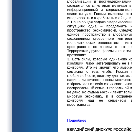
глобализации и постмодернизации
создается сеть, которая включает в
информационный и социально-поли
является для России вызовом, ко
игнорировать и выработать свой циви
2. Наша общая задача в перечисленны
ситуациях одна – продолжать ин
пространство экономически. След
единое пространство в глобальну
сохранением суверенного контро
геополитических оппонентом – инт
пространство по частям, с потере
Терроризм и другие формы являются 
противника.
3. Есть силы, которые одинаково х
изоляции, либо интегрировать её в
контроля. Это не значит, что амер
согласны с тем, чтобы Россия к
глобальной сети, поэтому для них мы 
националистического шовинистическо
отбрасывает от себя своих союзников
беспроблемный сегмент глобальной ми
не дано, но судьба России лежит тольк
мировую экономику, и в сохранен
контроля над её сегментом в
пространства.
Подробнее
ЕВРАЗИЙСКИЙ ДИСКУРС РОССИЙС