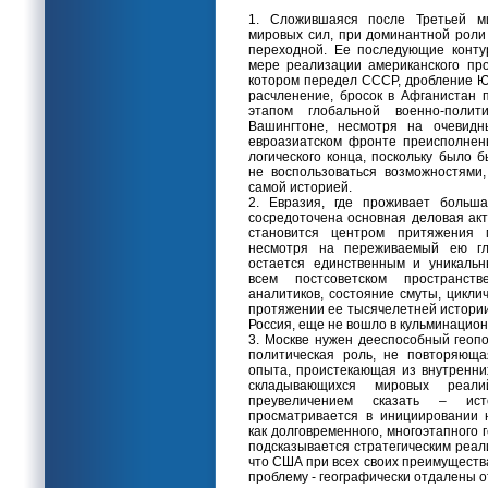
1. Сложившаяся после Третьей м
мировых сил, при доминантной роли
переходной. Ее последующие конту
мере реализации американского про
котором передел СССР, дробление Юг
расчленение, бросок в Афганистан
этапом глобальной военно-поли
Вашингтоне, несмотря на очевидн
евроазиатском фронте преисполнен
логического конца, поскольку было 
не воспользоваться возможностями,
самой историей.
2. Евразия, где проживает больша
сосредоточена основная деловая ак
становится центром притяжения м
несмотря на переживаемый ею глу
остается единственным и уникальн
всем постсоветском пространс
аналитиков, состояние смуты, цикл
протяжении ее тысячелетней истории
Россия, еще не вошло в кульминацио
3. Москве нужен дееспособный геопо
политическая роль, не повторяюща
опыта, проистекающая из внутренни
складывающихся мировых реал
преувеличением сказать – ист
просматривается в инициировании 
как долговременного, многоэтапного 
подсказывается стратегическим реал
что США при всех своих преимуществ
проблему - географически отдалены о