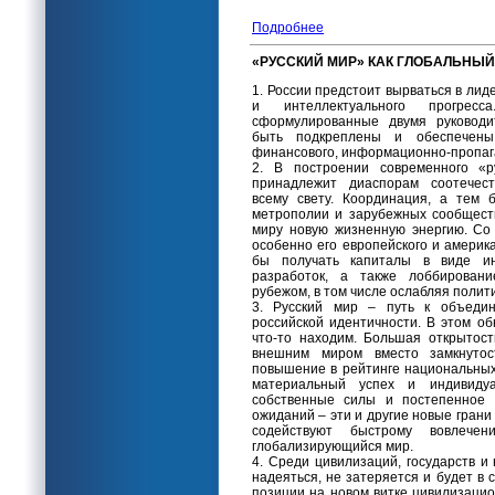
Подробнее
«РУССКИЙ МИР» КАК ГЛОБАЛЬНЫЙ
1. России предстоит вырваться в лид
и интеллектуального прогресс
сформулированные двумя руководи
быть подкреплены и обеспечены 
финансового, информационно-пропага
2. В построении современного «р
принадлежит диаспорам соотечест
всему свету. Координация, а тем 
метрополии и зарубежных сообществ
миру новую жизненную энергию. Со 
особенно его европейского и америка
бы получать капиталы в виде ин
разработок, а также лоббировани
рубежом, в том числе ослабляя полит
3. Русский мир – путь к объеди
российской идентичности. В этом о
что-то находим. Большая открытос
внешним миром вместо замкнутост
повышение в рейтинге национальных 
материальный успех и индивиду
собственные силы и постепенное 
ожиданий – эти и другие новые грани
содействуют быстрому вовлеч
глобализирующийся мир.
4. Среди цивилизаций, государств и 
надеяться, не затеряется и будет в
позиции на новом витке цивилизацио