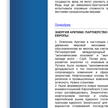
государств, вряд ли могут угрожать 
Ведь еще до американо-британской
испытывала огромные сложности в
жесткими санкционными мерами.
Подробнее
ЭНЕРГИЯ АРКТИКИ: ПАРТНЕРСТВО
ЕВРОПЫ:
1. Освоение Арктики в настоящее 
движения мировой экономики
обусловленному во многом, как счита
Петербургский международный
“экономическим эгоизмом” и “эко
прежде всего - США. Позже речь
развитие аналогии со знаковым в
Путина была названа “экономическ
догадываться о тех геополитическ
сопровождать изменения в сфере
энергетики. Нефтегазовые основы б
регионов и промышленных компаний
исчезнуть. Нужна страховка.
2. Ныне формируются новые принци
взаимоотношений Европейского Союз
отказ ратифицировать Энергетиче
нефтегазовом секторе и слабы
европейском рынке ядерного топл
признаки ядерного “ренессанса” для
вариантов сглаживания последств