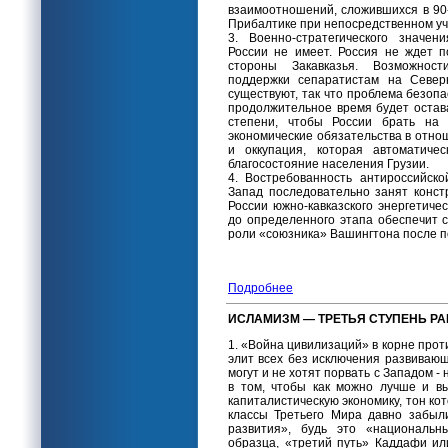
взаимоотношений, сложившихся в 90
Прибалтике при непосредственном уч
3. Военно-стратегического значе
России не имеет. Россия не ждет 
стороны Закавказья. Возможнос
поддержки сепаратистам на Север
существуют, так что проблема безо
продолжительное время будет остава
степени, чтобы России брать на 
экономические обязательства в отн
и оккупация, которая автоматиче
благосостояние населения Грузии.
4. Востребованность антироссийско
Запад последовательно занят конст
России южно-кавказского энергетичес
до определенного этапа обеспечит 
роли «союзника» Вашингтона после 
Подробнее
ИСЛАМИЗМ — ТРЕТЬЯ СТУПЕНЬ Р
1. «Война цивилизаций» в корне про
элит всех без исключения развивающ
могут и не хотят порвать с Западом -
в том, чтобы как можно лучше и в
капиталистическую экономику, тон ко
классы Третьего Мира давно забыл
развития», будь это «национальн
образца, «третий путь» Каддафи ил