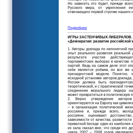
Но зависеть это будет, прежде всего
Русского мира, от укрепления ее
отвечающего первой строчке нашего 
Подробнее
ИГРЫ ЗАСТЕНЧИВЫХ ЛИБЕРАЛОВ. К
«Демократия: развитие российской 
1. Авторы доклада по непонятной п
опыт реального развития реальной 
результате участия действующ
парламентских выборах в качестве 
партий. Ведь на самом деле этот оп
себе является робким, но все же 
президентской модели. Понятно, 
исходной установке авторов доклада, 
России должна быть президентск
теоретической, и с практической точк
соединение морального лидера на
может превратиться в политическую п
2. Верно утверждение авторов
ориентируются на Европу как цивилиз
– в организации политической жизн
россияне и, прежде всего, молод
россияне, оценивают достоинство
зависимости от качества, развитости
приватной беседе один из наиболее а
из зала сказал мне, что среди его д
цикла 2007 – 2008 годов увеличило