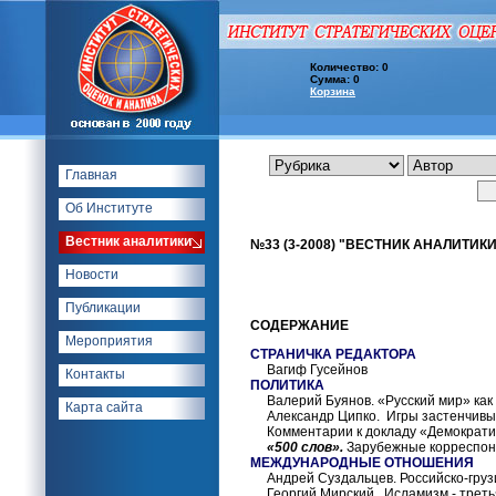
Количество: 0
Сумма: 0
Корзина
Главная
Об Институте
Вестник аналитики
№33 (3-2008) "ВЕСТНИК АНАЛИТИКИ
Новости
Публикации
СОДЕРЖАНИЕ
Мероприятия
СТРАНИЧКА РЕДАКТОРА
Вагиф Гусейнов
Контакты
ПОЛИТИКА
Валерий Буянов. «Русский мир» как 
Карта сайта
Александр Ципко. Игры застенчивы
Комментарии к докладу «Демократия
«500 слов».
Зарубежные корреспонд
МЕЖДУНАРОДНЫЕ ОТНОШЕНИЯ
Андрей Суздальцев. Российско-грузинс
Георгий Мирский. Исламизм - треть