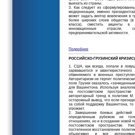
выехать из страны.
3. Как следует из сформулированн
модернизации, именно президентск
может задать вектор вовлечения в
более широких слоев общества (в
класса), сместить акценты в 
инновационные отрасли, 
предпринимательской активности.
Подробнее
РОССИЙСКО-ГРУЗИНСКИЙ КРИЗИС( 
1. США, как всегда, попали в лову
зарвавшегося и авантюристичного
обвиняемого в военных преступлен
Авторитаризм не терпит политических
поле Грузии оказалось «зачищенным
для Вашингтона. Используя аналог
на постсоветском пространств
авторитарный тренд в политике М.
осторожный вывод, что если президе
за собой поддержку Вашингтона, то 
угрожает.
2. Завершение боевых действий
определенным рубежом не тольк
отношениях, но и в создании новой г
постсоветском пространстве. У
постепенное восстановление полити
объективно и все интенсивн