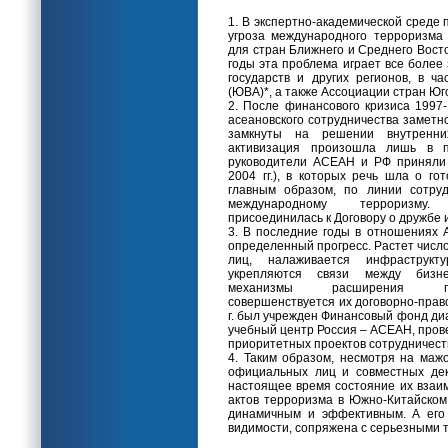
1. В экспертно-академической среде 
угроза международного терроризма 
для стран Ближнего и Среднего Восто
годы эта проблема играет все более
государств и других регионов, в ч
(ЮВА)*, а также Ассоциации стран Юг
2. После финансового кризиса 1997-
асеановского сотрудничества заметн
замкнуты на решении внутренни
активизация произошла лишь в п
руководители АСЕАН и РФ приняли 
2004 гг.), в которых речь шла о го
главным образом, по линии сотруд
международному терроризму
присоединилась к Договору о дружбе
3. В последние годы в отношениях
определенный прогресс. Растет числ
лиц, налаживается инфраструкту
укрепляются связи между бизнес
механизмы расширения гум
совершенствуется их договорно-право
г. был учрежден Финансовый фонд диа
учебный центр Россия – АСЕАН, про
приоритетных проектов сотрудничест
4. Таким образом, несмотря на маж
официальных лиц и совместных де
настоящее время состояние их взаи
актов терроризма в Южно-Китайском
динамичным и эффективным. А его 
видимости, сопряжена с серьезными 