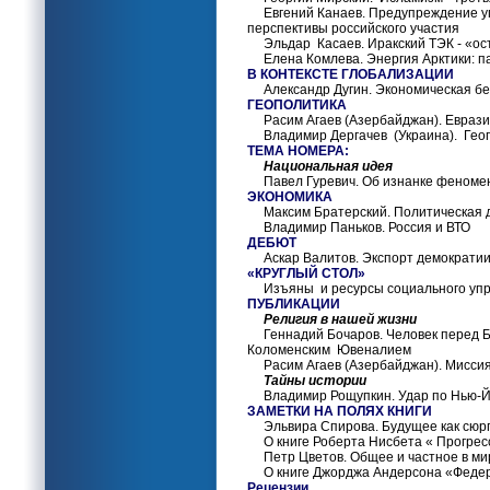
Евгений Канаев. Предупреждение уг
перспективы российского участия
Эльдар Касаев. Иракский ТЭК - «ост
Елена Комлева. Энергия Арктики: па
В КОНТЕКСТЕ ГЛОБАЛИЗАЦИИ
Александр Дугин. Экономическая без
ГЕОПОЛИТИКА
Расим Агаев (Азербайджан). Евразий
Владимир Дергачев (Украина). Гео
ТЕМА НОМЕРА:
Национальная идея
Павел Гуревич. Об изнанке феноме
ЭКОНОМИКА
Максим Братерский. Политическая 
Владимир Паньков. Россия и ВТО
ДЕБЮТ
Аскар Валитов. Экспорт демократии:
«КРУГЛЫЙ СТОЛ»
Изъяны и ресурсы социального уп
ПУБЛИКАЦИИ
Религия в нашей жизни
Геннадий Бочаров. Человек перед Бо
Коломенским Ювеналием
Расим Агаев (Азербайджан). Миссия в
Тайны истории
Владимир Рощупкин. Удар по Нью-Й
ЗАМЕТКИ НА ПОЛЯХ КНИГИ
Эльвира Спирова. Будущее как сюр
О книге Роберта Нисбета « Прогресс
Петр Цветов. Общее и частное в ми
О книге Джорджа Андерсона «Федерал
Рецензии