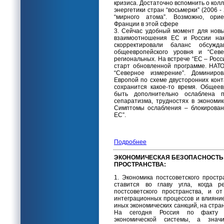
кризиса. Достаточно вспомнить о кол
энергетики стран “восьмерки” (2006 - 
“мирного атома”. Возможно, ори
Франции в этой сфере
3. Сейчас удобный момент для нов
взаимоотношения ЕС и России нак
скорректировали баланс обсуж
общеевропейского уровня и “Севе
региональных. На встрече “ЕС – Росс
старт обновленной программе. НАТО
“Северное измерение”. Доминиро
Европой по схеме двусторонних кон
сохранится какое-то время. Общее
быть дополнительно ослаблена п
сепаратизма, трудностях в экономи
Симптомы ослабления – блокирован
ЕС”.
Подробнее
ЭКОНОМИЧЕСКАЯ БЕЗОПАСНОСТЬ
ПРОСТРАНСТВА:
1. Экономика постсоветского простр
ставится во главу угла, когда р
постсоветского пространства, и о
интеграционных процессов и влияни
иных экономических санкций, на стра
На сегодня Россия по факту 
экономической системы, а знач