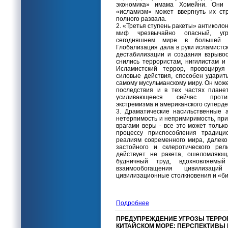
экономика» имама Хомейни. Они 
«исламизм» может ввергнуть их ст
полного развала.
2. «Третья ступень ракеты» антиколо
миф чрезвычайно опасный, уг
сегодняшнем мире в большей 
Глобализация дала в руки исламистск
дестабилизации и создания взрывоо
снились террористам, нигилистам и
Исламистский террор, провоциру
силовые действия, способен удари
самому мусульманскому миру. Он мож
последствия и в тех частях плане
усиливающееся сейчас против
экстремизма и американского суперд
3. Драматические насильственные а
нетерпимость и непримиримость, пр
врагами веры - все это может тольк
процессу приспособления традици
реалиям современного мира, далек
застойного и склеротического рел
действует не ракета, ошеломляющ
будничный труд, вдохновляемы
взаимообогащения цивилизаци
цивилизационные столкновения и «би
Подробнее
ПРЕДУПРЕЖДЕНИЕ УГРОЗЫ ТЕРРО
КИТАЙСКОМ МОРЕ: ПЕРСПЕКТИВЫ 